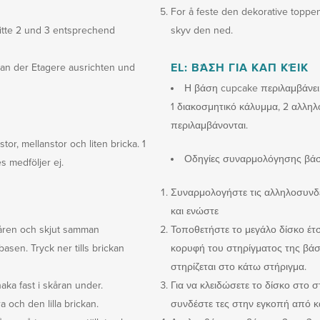
For å feste den dekorative toppen,
ritte 2 und 3 entsprechend
skyv den ned.
an der Etagere ausrichten und
EL: ΒΆΣΗ ΓΙΑ ΚΑΠ ΚΈΙΚ
Η βάση cupcake περιλαμβάνει: 
1 διακοσμητικό κάλυμμα, 2 αλληλ
περιλαμβάνονται.
stor, mellanstor och liten bricka. 1
Οδηγίες συναρμολόγησης βά
s medföljer ej.
Συναρμολογήστε τις αλληλοσυνδε
και ενώστε
åren och skjut samman
Τοποθετήστε το μεγάλο δίσκο έτσ
sen. Tryck ner tills brickan
κορυφή του στηρίγματος της βάσ
στηρίζεται στο κάτω στήριγμα.
haka fast i skåran under.
Για να κλειδώσετε το δίσκο στο σ
 och den lilla brickan.
συνδέστε τες στην εγκοπή από κ