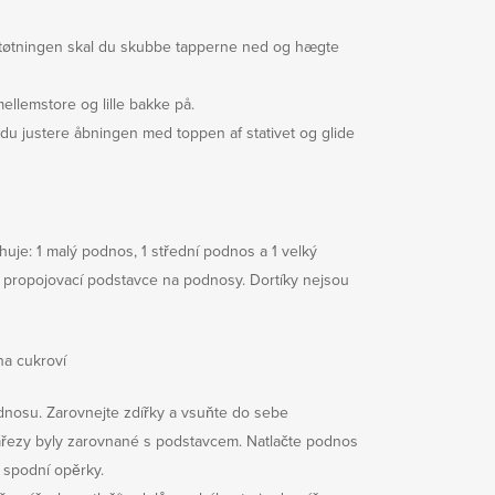
rstøtningen skal du skubbe tapperne ned og hægte
mellemstore og lille bakke på.
 du justere åbningen med toppen af stativet og glide
huje: 1 malý podnos, 1 střední podnos a 1 velký
2 propojovací podstavce na podnosy. Dortíky nejsou
na cukroví
nosu. Zarovnejte zdířky a vsuňte do sebe
ářezy byly zarovnané s podstavcem. Natlačte podnos
o spodní opěrky.