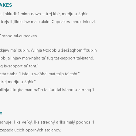
AKES
s jinkludi: 1 minn dawn – trej kbir, medju u żgħir.
 trejs li jillokkjaw ma’ xulxin. Cupcakes mhux inklużi.
a’ stand tal-cupcakes
okkjaw ma’ xulxin. Allinja t-toqob u żerżaqhom f’xulxin
oqob jallinjaw man-naħa ta’ fuq tas-sapport tal-istand.
fuq is-sapport ta’ taħt.”
tta t-tabs ’l isfel u waħħal mat-talja ta’ taħt.”
trej medju u żgħir.”
llinja t-toqba man-naħa ta’ fuq tal-istand u żerżaq ’l
Y
ahuje: 1 ks veľký, 1ks stredný a 1ks malý podnos. 1
zapadajúcich oporných stojanov.