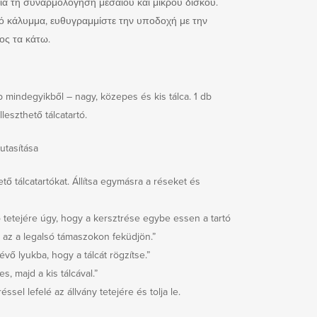
ια τη συναρμολόγηση μεσαίου και μικρού δίσκου.
κό κάλυμμα, ευθυγραμμίστε την υποδοχή με την
ος τα κάτω.
b mindegyikből – nagy, közepes és kis tálca. 1 db
leszthető tálcatartó.
utasítása
tő tálcatartókat. Állítsa egymásra a réseket és
tó tetejére úgy, hogy a kersztrése egybe essen a tartó
gy az a legalsó támaszokon feküdjön.”
lévő lyukba, hogy a tálcát rögzítse.”
s, majd a kis tálcával.”
éssel lefelé az állvány tetejére és tolja le.