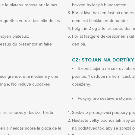
ue le plateau repose sur le bas
bakken hviler på bundstøtten.
For at låse bakken fast på unde
anguettes vers le bas afin de les
dem fast i hakket nedenunder.
Følg trin 2 og 3 for at sætte den 
 moyen plateaux.
For at fastgøre dekorationen skal
dessus du présentoir et faire
den på.
CZ: STOJAN NA DORTÍKY
Balení stojanu na cukroví obsa
laca grande, una mediana y una
podnos, 1 ozdoba na horní část, 
anaje. No incluye cupcakes
obsaženy.
Pokyny pro sestavení stojanu 
 las ranuras y deslizar hasta
Sestavte propojovací podpory pod
Nastavte velký podnos tak ,aby z
én alineadas sobre la placa de la
na podstavec tak, aby se zarazil 