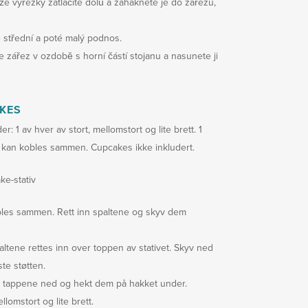
 že výřezky zatlačíte dolů a zaháknete je do zářezu,
 střední a poté malý podnos.
 zářez v ozdobě s horní částí stojanu a nasunete ji
AKES
: 1 av hver av stort, mellomstort og lite brett. 1
m kan kobles sammen. Cupcakes ikke inkludert.
ke-stativ
bles sammen. Rett inn spaltene og skyv dem
paltene rettes inn over toppen av stativet. Skyv ned
ste støtten.
ykk tappene ned og hekt dem på hakket under.
lomstort og lite brett.