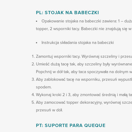
PL: STOJAK NA BABECZKI
Opakowanie stojaka na babeczki zawiera: 1 – dużą
topper, 2 wsporniki tacy. Babeczki nie znajdują się w
Instrukcja składania stojaka na babeczki
Zamontuj wsporniki tacy. Wyrównaj szczeliny i przes
Umieść dużą tacę tak, aby szczeliny były wyrównan
Popchnij w dół tak, aby taca spoczywała na dolnym 
Aby zablokować tacę na wsporniku, przesuń wypustki
spodem.
Wykonaj kroki 2 i 3, aby zmontować średnią i małą ta
Aby zamocować topper dekoracyjny, wyrównaj szczel
przesuń w dół.
PT: SUPORTE PARA QUEQUE