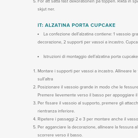
För att sätta fast dekorationen på toppen. Rikta in s
skjut ner.
IT: ALZATINA PORTA CUPCAKE
La confezione dell’alzatina contiene: 1 vassoio gra
decorazione, 2 supporti per vassoi a incastro. Cupca
Istruzioni di montaggio dell’alzatina porta cupcake
Montare i supporti per vassoi a incastro. Allineare le
sull’altra
Posizionare il vassoio grande in modo che le fessure 
Premere lievemente verso il basso per appoggiare il 
Per fissare il vassoio al supporto, premere gli attacch
rientranza inferiore.
Ripetere i passaggi 2 e 3 per montare anche il vasso
Per agganciare la decorazione, allineare la fessura all’
scorrere verso il basso.