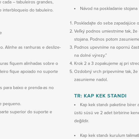
 cada – tabuleiros grandes,
Návod na poskladanie stojana
 interbloqueio do tabuleiro.
Poskladajte do seba zapadajúce o
Veľký podnos umiestnime tak, že
e
stojana. Podnos potom zasunieme
. Alinhe as ranhuras e deslize-
Podnos upevníme na opornú časť t
na dolné výrezy.”
huras fiquem alinhadas sobre o
Krok 2 a 3 zopakujeme aj pri st
leiro fique apoiado no suporte
Ozdobný vrch pripevníme tak, že
zasunieme nadol.
as para baixo e prenda-as no
TR: KAP KEK STANDI
 e pequeno.
Kap kek standı paketine birer a
 parte superior do suporte e
üstü süsü ve 2 adet birbirine kene
değildir.
Kap kek standı kurulum talimatl