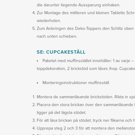
die darunter liegende Aussparung einhaken.
Zur Montage des mittleren und kleinen Tabletts Sch
wiederholen.
Zum Anbringen des Deko-Toppers den Schlitz oben 
nach unten schieben.
SE: CUPCAKESTÄLL
Paketet med muffinsstället innehåller: 1 av varje – 
toppdekoration, 2 brickstöd som låses ihop. Cupcake
Monteringsinstruktioner muffinsställ
Montera de sammanlåsande brickstöden. Rikta in sp
Placera den stora brickan över den sammanlåsande ba
ligger på det lägsta stödet.
För att låsa brickan på stödet, tryck ner flikarna och 
Upprepa steg 2 och 3 för att montera den mellanstora