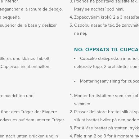
 inferior.
Podnos na podstavci zajistíte tak,
y enganchar a la ranura de debajo.
který se nachází pod nimi.
la pequeña.
Zopakováním kroků 2 a 3 nasaďte
 superior de la base y deslizar
Ozdobu nasadíte tak, že zarovnáte
na něj.
NO: OPPSATS TIL CUPC
tleres und kleines Tablett,
Cupcake-stativpakken inneholder
 Cupcakes nicht enthalten.
dekorativ topp, 2 brettstøtter so
Monteringsanvisning for cupca
tze ausrichten und
Monter brettstøttene som kan ko
sammen
ze über dem Träger der Etagere
Plasser det store brettet slik at s
 sodass es auf dem unteren Träger
slik at brettet hviler på den neder
For å låse brettet på støtten, tr
hen nach unten drücken und in
Følg trinn 2 og 3 for å montere mel