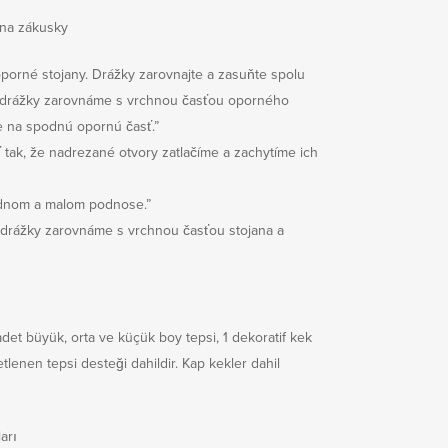
 na zákusky
porné stojany. Drážky zarovnajte a zasuňte spolu
 drážky zarovnáme s vrchnou časťou oporného
 na spodnú opornú časť.”
ak, že nadrezané otvory zatlačíme a zachytíme ich
rednom a malom podnose.”
 drážky zarovnáme s vrchnou časťou stojana a
det büyük, orta ve küçük boy tepsi, 1 dekoratif kek
tlenen tepsi desteği dahildir. Kap kekler dahil
arı