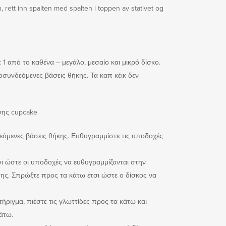
 rett inn spalten med spalten i toppen av stativet og
1 από το καθένα – μεγάλο, μεσαίο και μικρό δίσκο.
οσυνδεόμενες βάσεις θήκης. Τα καπ κέικ δεν
σης cupcake
όμενες βάσεις θήκης. Ευθυγραμμίστε τις υποδοχές
ι ώστε οι υποδοχές να ευθυγραμμίζονται στην
ης. Σπρώξτε προς τα κάτω έτσι ώστε ο δίσκος να
τήριγμα, πιέστε τις γλωττίδες προς τα κάτω και
άτω.