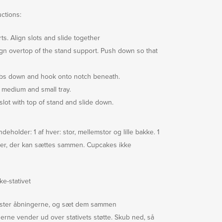
ctions:
s. Align slots and slide together
align overtop of the stand support. Push down so that
tabs down and hook onto notch beneath.
 medium and small tray.
 slot with top of stand and slide down.
eholder: 1 af hver: stor, mellemstor og lille bakke. 1
ger, der kan sættes sammen. Cupcakes ikke
ke-stativet
uster åbningerne, og sæt dem sammen
erne vender ud over stativets støtte. Skub ned, så