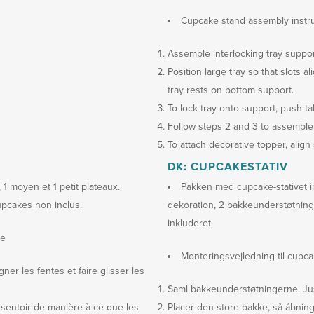
Cupcake stand assembly instru
Assemble interlocking tray support
Position large tray so that slots 
tray rests on bottom support.
To lock tray onto support, push 
Follow steps 2 and 3 to assemble
To attach decorative topper, align
DK: CUPCAKESTATIV
 1 moyen et 1 petit plateaux.
Pakken med cupcake-stativet ind
upcakes non inclus.
dekoration, 2 bakkeunderstøtnin
inkluderet.
ge
Monteringsvejledning til cupca
er les fentes et faire glisser les
Saml bakkeunderstøtningerne. J
sentoir de manière à ce que les
Placer den store bakke, så åbning