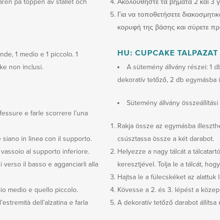
påren på toppen av stället och
Ακολουθήστε τα βήματα 2 και 3 γ
Για να τοποθετήσετε διακοσμητι
κορυφή της βάσης και σύρετε πρ
HU: CUPCAKE TALPAZAT
nde, 1 medio e 1 piccolo. 1
ke non inclusi.
A sütemény állvány részei: 1 d
dekoratív tetőző, 2 db egymásba il
Sütemény állvány összeállítási 
 fessure e farle scorrere l’una
Rakja össze az egymásba illeszthe
siano in linea con il supporto.
csúsztassa össze a két darabot.
vassoio al supporto inferiore.
Helyezze a nagy tálcát a tálcatar
i verso il basso e agganciarli alla
keresztjével. Tolja le a tálcát, ho
Hajtsa le a fülecskéket az alattuk 
io medio e quello piccolo.
Kövesse a 2. és 3. lépést a közepe
estremità dell’alzatina e farla
A dekoratív tetőző darabot állítsa r