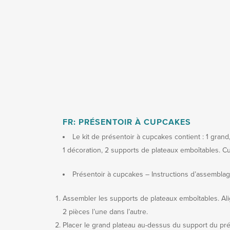
FR: PRÉSENTOIR À CUPCAKES
Le kit de présentoir à cupcakes contient : 1 grand,
1 décoration, 2 supports de plateaux emboîtables. C
Présentoir à cupcakes – Instructions d’assembla
Assembler les supports de plateaux emboîtables. Align
2 pièces l’une dans l’autre.
Placer le grand plateau au-dessus du support du pré