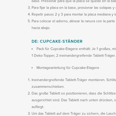
base. Presionar para que la placa se quede en la base
Para fijar la placa en la base, presionar las solapas 
Repetir pasos 2 y 3 para montar la placa mediana y 
Para colocar el adorno, alinear la ranura con la parte
hacia abajo.
DE: CUPCAKE-STÄNDER
Pack für Cupcake-Etagere enthält: Je 1 großes, mit
1 Deko-Topper, 2 ineinandergreifende Tablett-Träger.
Montageanleitung für Cupcake-Etagere
Ineinandergreifende Tablett-Träger montieren. Schli
zusammenschieben.
Das große Tablett so positionieren, dass die Schlit
ausgerichtet sind. Das Tablett nach unten drücken,
aufliegt.
Um das Tablett auf dem Träger zu sichern, die Lasc