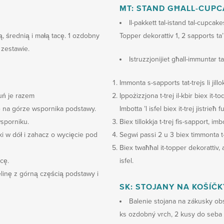
MT: STAND GĦALL-CUPC
Il-pakkett tal-istand tal-cupcake
, średnią i małą tacę. 1 ozdobny
Topper dekorattiv 1, 2 sapports ta’
 zestawie.
Istruzzjonijiet għall-immuntar t
Immonta s-sapports tat-trejs li jill
uń je razem
Ippożizzjona t-trej il-kbir biex it-t
e na górze wspornika podstawy.
Imbotta ’l isfel biex it-trej jistrieħ 
wsporniku.
Biex tillokkja t-trej fis-sapport, imbo
 w dół i zahacz o wycięcie pod
Segwi passi 2 u 3 biex timmonta t-
Biex twaħħal it-topper dekorattiv, a
cę.
isfel.
inę z górną częścią podstawy i
SK: STOJANY NA KOŠÍČK
Balenie stojana na zákusky obs
ks ozdobný vrch, 2 kusy do seba 