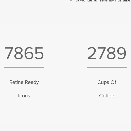
A wonderful serenity has take
7865
2789
Retina Ready
Cups Of
Icons
Coffee