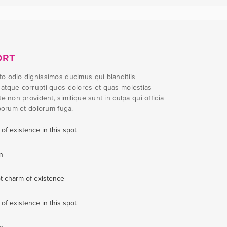
ORT
o odio dignissimos ducimus qui blanditiis
 atque corrupti quos dolores et quas molestias
te non provident, similique sunt in culpa qui officia
aborum et dolorum fuga.
 of existence in this spot
n
ot charm of existence
 of existence in this spot