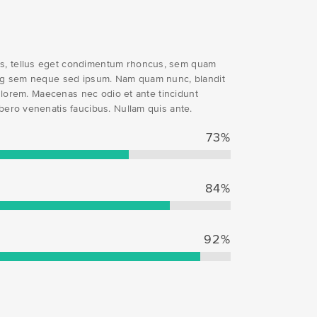
s, tellus eget condimentum rhoncus, sem quam
cing sem neque sed ipsum. Nam quam nunc, blandit
d, lorem. Maecenas nec odio et ante tincidunt
bero venenatis faucibus. Nullam quis ante.
73
%
84
%
92
%