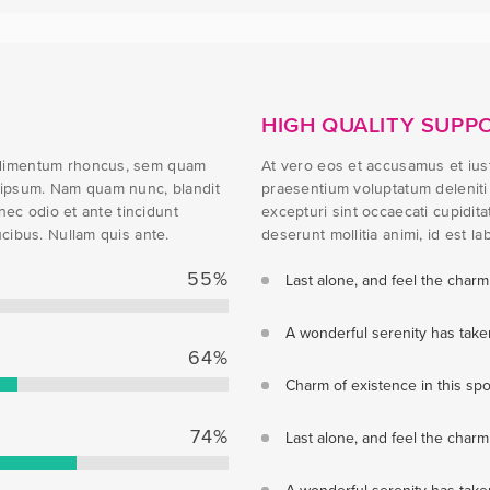
HIGH QUALITY SUPP
ndimentum rhoncus, sem quam
At vero eos et accusamus et iust
 ipsum. Nam quam nunc, blandit
praesentium voluptatum deleniti
nec odio et ante tincidunt
excepturi sint occaecati cupidita
cibus. Nullam quis ante.
deserunt mollitia animi, id est l
55
%
Last alone, and feel the charm
A wonderful serenity has take
64
%
Charm of existence in this sp
74
%
Last alone, and feel the charm