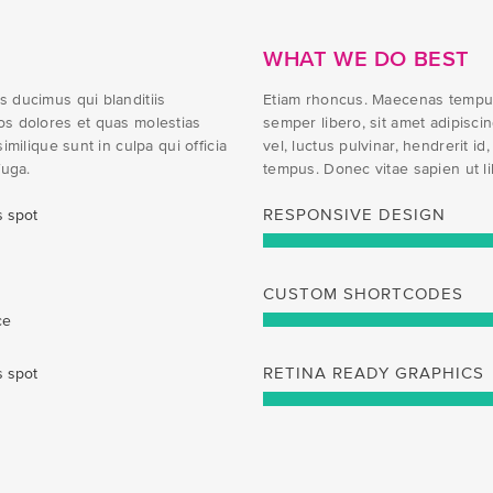
WHAT WE DO BEST
s ducimus qui blanditiis
Etiam rhoncus. Maecenas tempu
os dolores et quas molestias
semper libero, sit amet adipis
imilique sunt in culpa qui officia
vel, luctus pulvinar, hendrerit i
fuga.
tempus. Donec vitae sapien ut li
s spot
RESPONSIVE DESIGN
CUSTOM SHORTCODES
ce
s spot
RETINA READY GRAPHICS