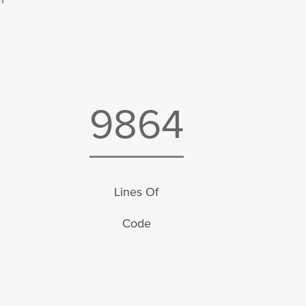
n
9864
Lines Of
Code