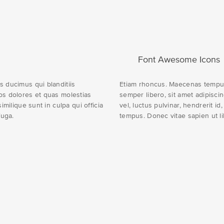
Font Awesome Icons
s ducimus qui blanditiis
Etiam rhoncus. Maecenas tempu
os dolores et quas molestias
semper libero, sit amet adipis
imilique sunt in culpa qui officia
vel, luctus pulvinar, hendrerit i
fuga.
tempus. Donec vitae sapien ut li