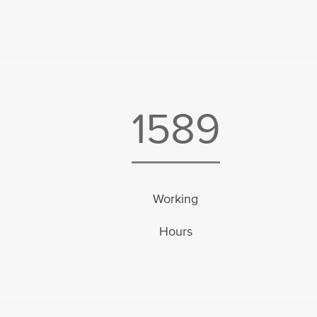
1589
Working
Hours