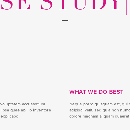
SE STUDY
WHAT WE DO BEST
t voluptatem accusantium
Neque porro quisquam est, qui d
ipsa quae ab illo inventore
adipisci velit, sed quia non num
 explicabo.
dolore magnam aliquam quaerat 